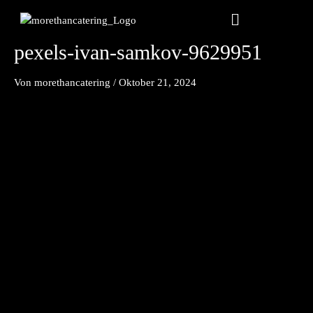
Zum
Menu
Inhalt
springen
pexels-ivan-samkov-9629951
Von
morethancatering
/
Oktober 21, 2024