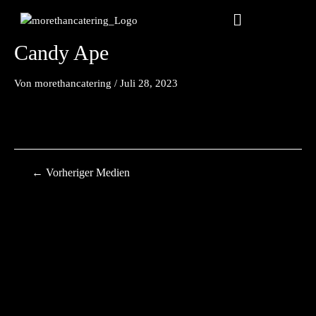
Zum
Beitragsnavigation
Menu
Inhalt
springen
Candy Ape
Von
morethancatering
/
Juli 28, 2023
←
Vorheriger Medien