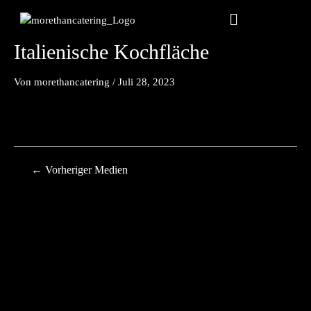
Zum
Beitragsnavigation
Menu
Inhalt
springen
Italienische Kochfläche
Von
morethancatering
/
Juli 28, 2023
←
Vorheriger Medien